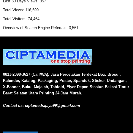
Last 30 Days Views:
357
Total Views:
116,599
Total Visitors:
74,464
Overview of Search Engine Referrals:
3,561
0813-2398-3627 (Call/WA), Jasa Percetakan Terdekat Box, Brosur,
Kalender, Katalog, Packaging, Poster, Spanduk, Sticker, Undangan,
X-Banner, Buku, Majalah, Tabloid, Flyer Depan Stasiun Bekasi Timur
Barat Selatan Utara Printing 24 Jam Murah.
Contact us:
ciptamediajaya99@gmail.com