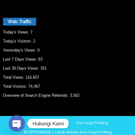
Web Traffic
Today's Views:
7
Today's Visitors:
2
Yesterday's Views:
0
Last 7 Days Views:
63
Last 30 Days Views:
351
Total Views:
116,607
Total Visitors:
74,467
Overview of Search Engine Referrals:
3,562
Home
Cetak Bekasi
One Stop Printing
Hubungi Kami
© CIPTA MEDIA | Cetak Bekasi One Stop Printing
O